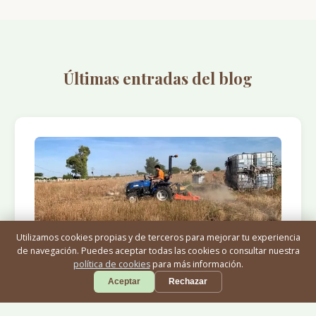
Últimas entradas del blog
Utilizamos cookies propias y de terceros para mejorar tu experiencia
de navegación. Puedes aceptar todas las cookies o consultar nuestra
27 DE SEPTIEMBRE DE 2025
política de cookies
para más información.
Siembra de papas
Aceptar
Rechazar
Hoy ha tocado sembrar papas. Esperemos que llueva
bastante la semana que viene y nos salga fructífera la